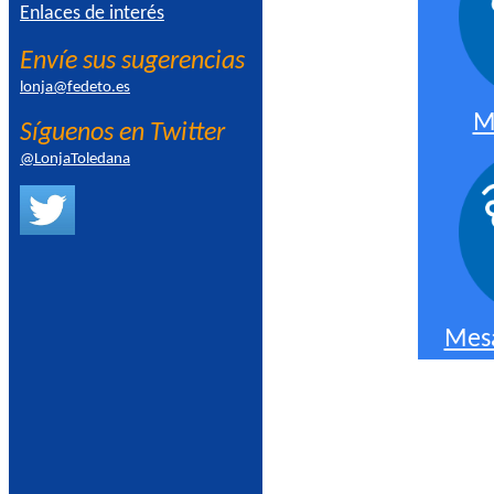
Enlaces de interés
Envíe sus sugerencias
lonja@fedeto.es
M
Síguenos en Twitter
@LonjaToledana
Mesa