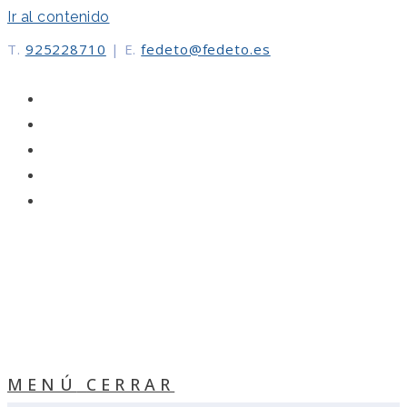
Ir al contenido
T.
925228710
|
E.
fedeto@fedeto.es
MENÚ
CERRAR