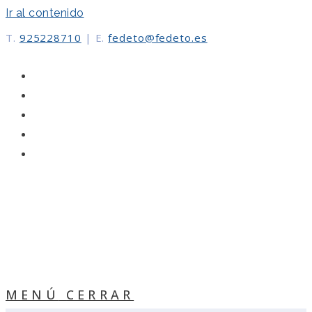
Ir al contenido
T.
925228710
|
E.
fedeto@fedeto.es
MENÚ
CERRAR