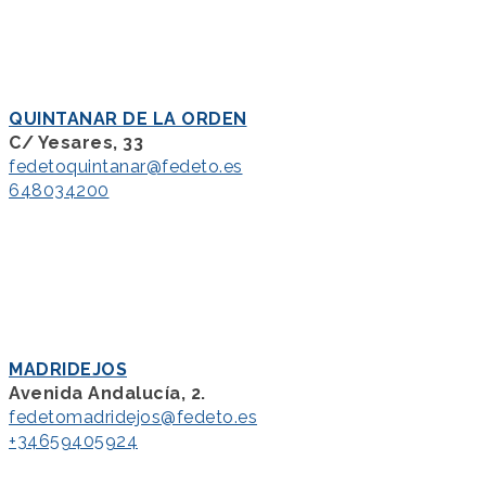
QUINTANAR DE LA ORDEN
C/ Yesares, 33
fedetoquintanar@fedeto.es
648034200
MADRIDEJOS
Avenida Andalucía, 2.
fedetomadridejos@fedeto.es
+34659405924