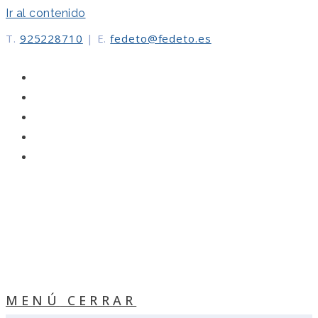
Ir al contenido
T.
925228710
|
E.
fedeto@fedeto.es
MENÚ
CERRAR