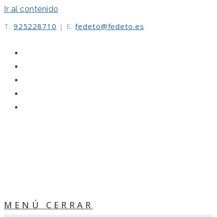
Ir al contenido
T.
925228710
|
E.
fedeto@fedeto.es
MENÚ
CERRAR