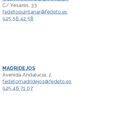
C/ Yesares, 33
fedetoquintanar@fedeto.es
925 56 42 58
MADRIDEJOS
Avenida Andalucía, 2.
fedetomadridejos@fedeto.es
925 46 71 07