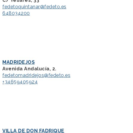
C/ Yesares, 33
fedetoquintanar@fedeto.es
648034200
MADRIDEJOS
Avenida Andalucía, 2.
fedetomadridejos@fedeto.es
+34659405924
VILLA DE DON FADRIQUE