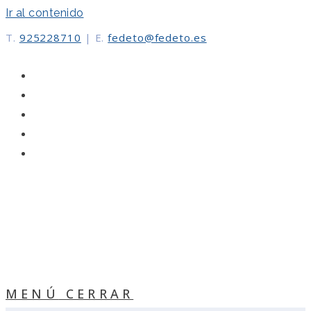
Ir al contenido
T.
925228710
|
E.
fedeto@fedeto.es
MENÚ
CERRAR