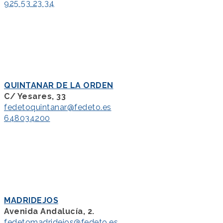
925 53 23 34
QUINTANAR DE LA ORDEN
C/ Yesares, 33
fedetoquintanar@fedeto.es
648034200
MADRIDEJOS
Avenida Andalucía, 2.
fedetomadridejos@fedeto.es