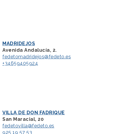
MADRIDEJOS
Avenida Andalucía, 2.
fedetomadridejos@fedeto.es
+34659405924
VILLA DE DON FADRIQUE
San Maracial, 20
fedetovilla@fedeto.es
925 19 57 53