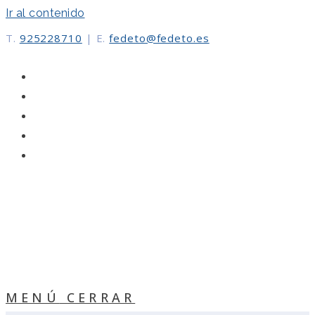
Ir al contenido
T.
925228710
|
E.
fedeto@fedeto.es
MENÚ
CERRAR