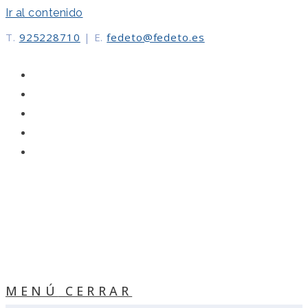
Ir al contenido
T.
925228710
|
E.
fedeto@fedeto.es
MENÚ
CERRAR