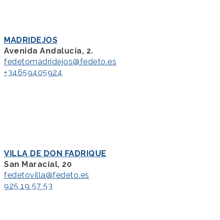
MADRIDEJOS
Avenida Andalucía, 2.
fedetomadridejos@fedeto.es
+34659405924
VILLA DE DON FADRIQUE
San Maracial, 20
fedetovilla@fedeto.es
925 19 57 53