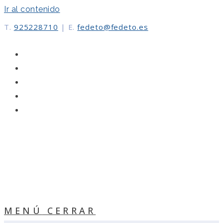
Ir al contenido
T.
925228710
|
E.
fedeto@fedeto.es
MENÚ
CERRAR