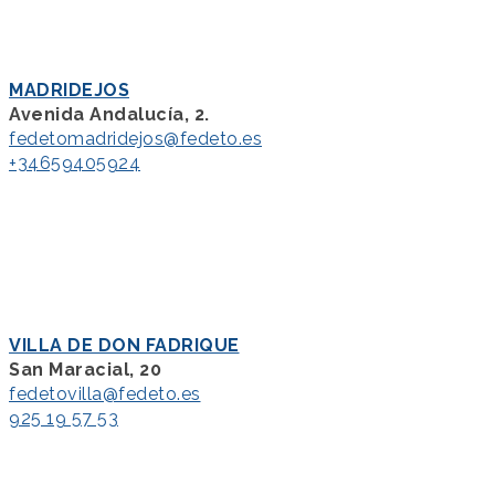
MADRIDEJOS
Avenida Andalucía, 2.
fedetomadridejos@fedeto.es
+34659405924
VILLA DE DON FADRIQUE
San Maracial, 20
fedetovilla@fedeto.es
925 19 57 53