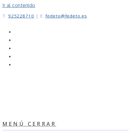
Ir al contenido
T.
925228710
|
E.
fedeto@fedeto.es
MENÚ
CERRAR