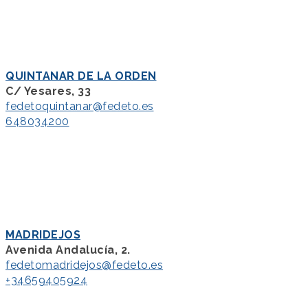
QUINTANAR DE LA ORDEN
C/ Yesares, 33
fedetoquintanar@fedeto.es
648034200
MADRIDEJOS
Avenida Andalucía, 2.
fedetomadridejos@fedeto.es
+34659405924