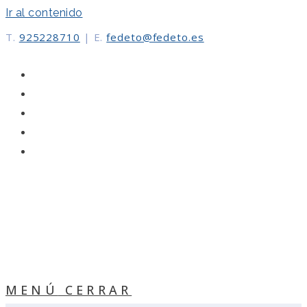
Ir al contenido
T.
925228710
|
E.
fedeto@fedeto.es
MENÚ
CERRAR