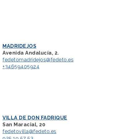
MADRIDEJOS
Avenida Andalucía, 2.
fedetomadridejos@fedeto.es
+34659405924
VILLA DE DON FADRIQUE
San Maracial, 20
fedetovilla@fedeto.es
925 19 57 53