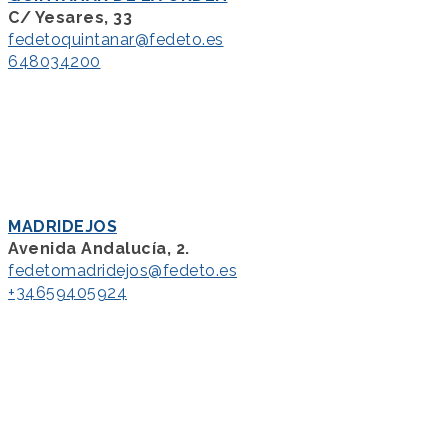
C/ Yesares, 33
fedetoquintanar@fedeto.es
648034200
MADRIDEJOS
Avenida Andalucía, 2.
fedetomadridejos@fedeto.es
+34659405924