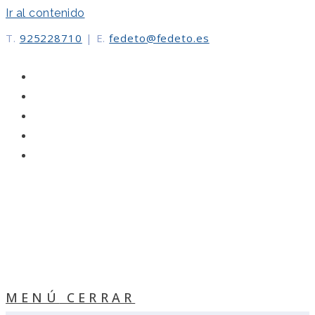
Ir al contenido
T.
925228710
|
E.
fedeto@fedeto.es
MENÚ
CERRAR