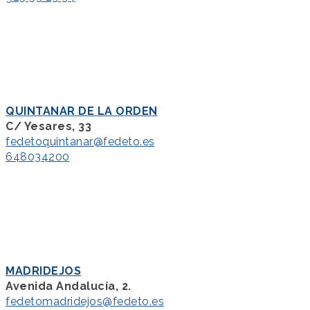
QUINTANAR DE LA ORDEN
C/ Yesares, 33
fedetoquintanar@fedeto.es
648034200
MADRIDEJOS
Avenida Andalucía, 2.
fedetomadridejos@fedeto.es