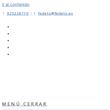
Ir al contenido
T.
925228710
|
E.
fedeto@fedeto.es
MENÚ
CERRAR