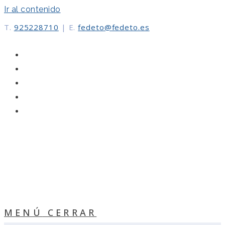
Ir al contenido
T.
925228710
|
E.
fedeto@fedeto.es
MENÚ
CERRAR