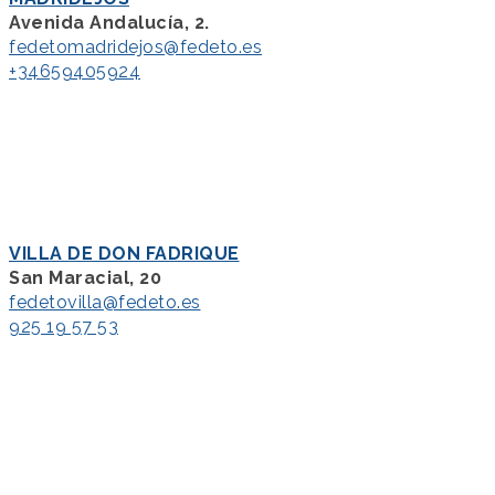
Avenida Andalucía, 2.
fedetomadridejos@fedeto.es
+34659405924
VILLA DE DON FADRIQUE
San Maracial, 20
fedetovilla@fedeto.es
925 19 57 53