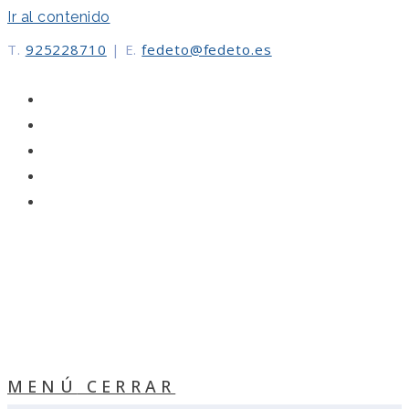
Ir al contenido
T.
925228710
|
E.
fedeto@fedeto.es
MENÚ
CERRAR