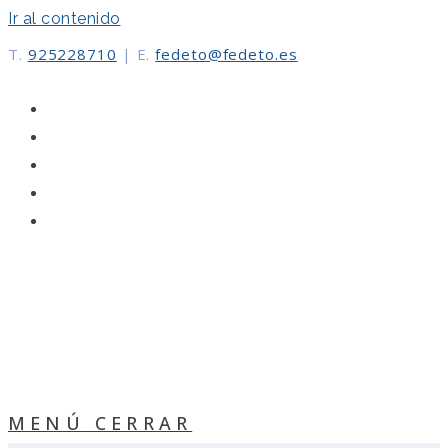
Ir al contenido
T.
925228710
|
E.
fedeto@fedeto.es
MENÚ
CERRAR