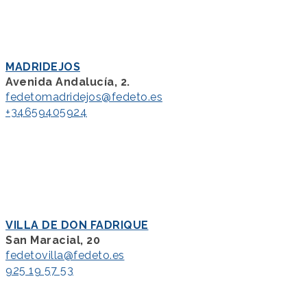
MADRIDEJOS
Avenida Andalucía, 2.
fedetomadridejos@fedeto.es
+34659405924
VILLA DE DON FADRIQUE
San Maracial, 20
fedetovilla@fedeto.es
925 19 57 53