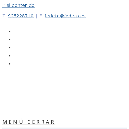
Ir al contenido
T.
925228710
|
E.
fedeto@fedeto.es
MENÚ
CERRAR