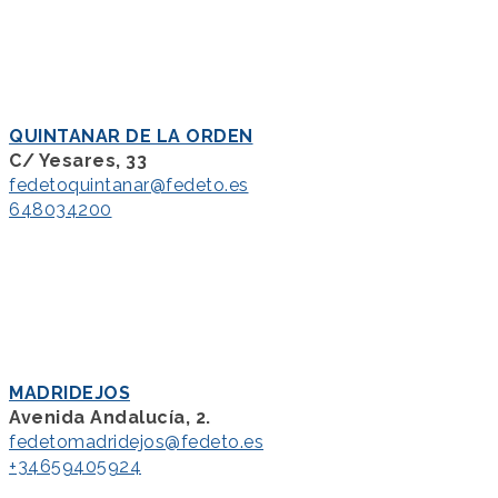
QUINTANAR DE LA ORDEN
C/ Yesares, 33
fedetoquintanar@fedeto.es
648034200
MADRIDEJOS
Avenida Andalucía, 2.
fedetomadridejos@fedeto.es
+34659405924