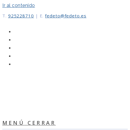
Ir al contenido
T.
925228710
|
E.
fedeto@fedeto.es
MENÚ
CERRAR