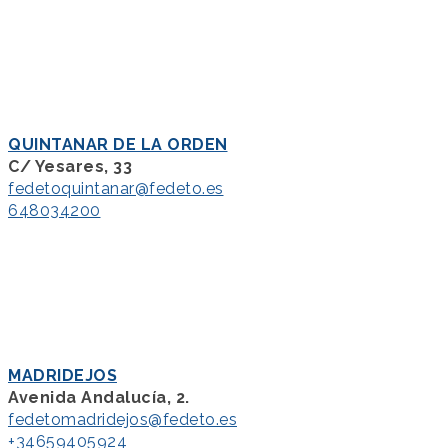
QUINTANAR DE LA ORDEN
C/ Yesares, 33
fedetoquintanar@fedeto.es
648034200
MADRIDEJOS
Avenida Andalucía, 2.
fedetomadridejos@fedeto.es
+34659405924