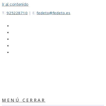
Ir al contenido
T.
925228710
|
E.
fedeto@fedeto.es
MENÚ
CERRAR