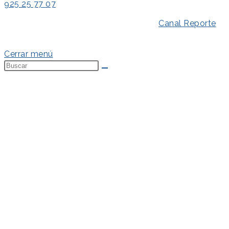
925 25 77 07
Aviso Legal
–
Política de Privacidad
–
Canal Reporte
–
Política de Cookies
Cerrar menú