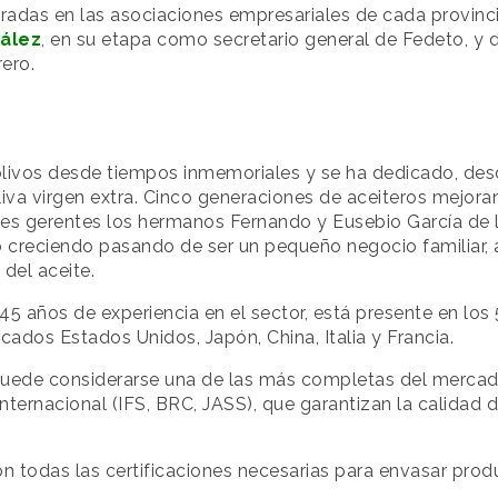
radas en las asociaciones empresariales de cada provincia
ález
, en su etapa como secretario general de Fedeto, y 
ero.
olivos desde tiempos inmemoriales y se ha dedicado, desd
liva virgen extra. Cinco generaciones de aceiteros mejora
les gerentes los hermanos Fernando y Eusebio García de l
do creciendo pasando de ser un pequeño negocio familiar,
del aceite.
45 años de experiencia en el sector, está presente en los 
ados Estados Unidos, Japón, China, Italia y Francia.
ede considerarse una de las más completas del mercad
nternacional (IFS, BRC, JASS), que garantizan la calidad d
 todas las certificaciones necesarias para envasar prod