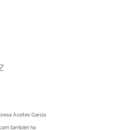
Z
presa Aceites García
Cecam también ha