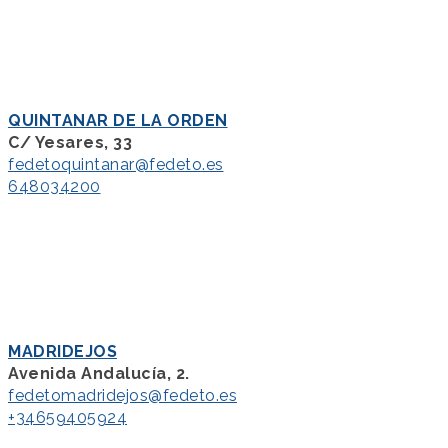
QUINTANAR DE LA ORDEN
C/ Yesares, 33
fedetoquintanar@fedeto.es
648034200
MADRIDEJOS
Avenida Andalucía, 2.
fedetomadridejos@fedeto.es
+34659405924