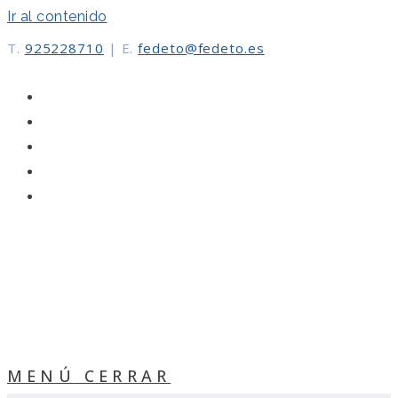
Ir al contenido
T.
925228710
|
E.
fedeto@fedeto.es
MENÚ
CERRAR