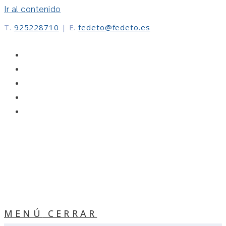
Ir al contenido
T.
925228710
|
E.
fedeto@fedeto.es
MENÚ
CERRAR