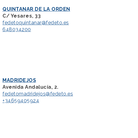
QUINTANAR DE LA ORDEN
C/ Yesares, 33
fedetoquintanar@fedeto.es
648034200
MADRIDEJOS
Avenida Andalucía, 2.
fedetomadridejos@fedeto.es
+34659405924