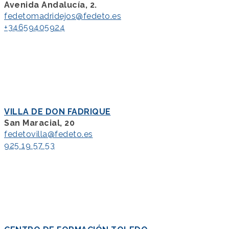
Avenida Andalucía, 2.
fedetomadridejos@fedeto.es
+34659405924
VILLA DE DON FADRIQUE
San Maracial, 20
fedetovilla@fedeto.es
925 19 57 53