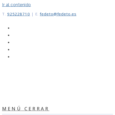
Ir al contenido
T.
925228710
|
E.
fedeto@fedeto.es
MENÚ
CERRAR