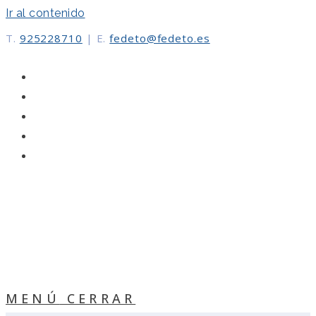
Ir al contenido
T.
925228710
|
E.
fedeto@fedeto.es
MENÚ
CERRAR