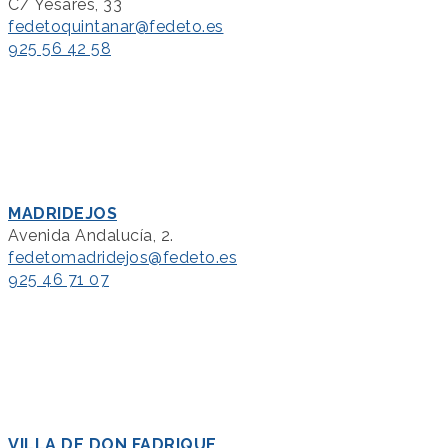
C/ Yesares, 33
fedetoquintanar@fedeto.es
925 56 42 58
MADRIDEJOS
Avenida Andalucía, 2.
fedetomadridejos@fedeto.es
925 46 71 07
VILLA DE DON FADRIQUE