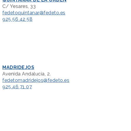
C/ Yesares, 33
fedetoquintanar@fedeto.es
925 56 42 58
MADRIDEJOS
Avenida Andalucía, 2.
fedetomadridejos@fedeto.es
925 46 71 07