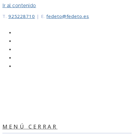
Ir al contenido
T.
925228710
|
E.
fedeto@fedeto.es
MENÚ
CERRAR