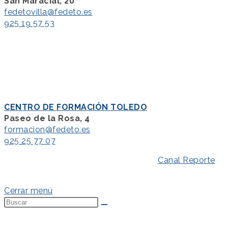
San Maracial, 20
fedetovilla@fedeto.es
925 19 57 53
CENTRO DE FORMACIÓN TOLEDO
Paseo de la Rosa, 4
formacion@fedeto.es
925 25 77 07
Aviso Legal
–
Política de Privacidad
–
Canal Reporte
–
Política de Cookies
Cerrar menú