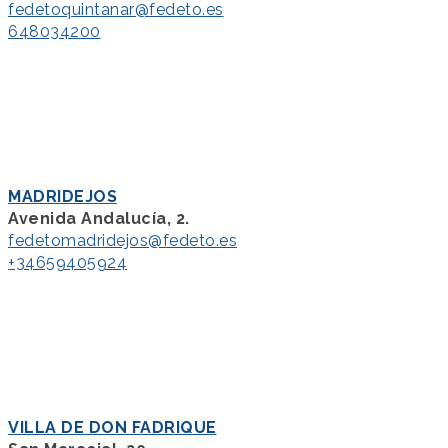
fedetoquintanar@fedeto.es
648034200
MADRIDEJOS
Avenida Andalucía, 2.
fedetomadridejos@fedeto.es
+34659405924
VILLA DE DON FADRIQUE