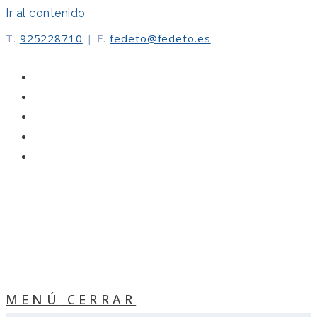
Ir al contenido
T.
925228710
|
E.
fedeto@fedeto.es
MENÚ
CERRAR