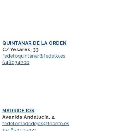
QUINTANAR DE LA ORDEN
C/ Yesares, 33
fedetoquintanar@fedeto.es
648034200
MADRIDEJOS
Avenida Andalucía, 2.
fedetomadridejos@fedeto.es
+34659405924