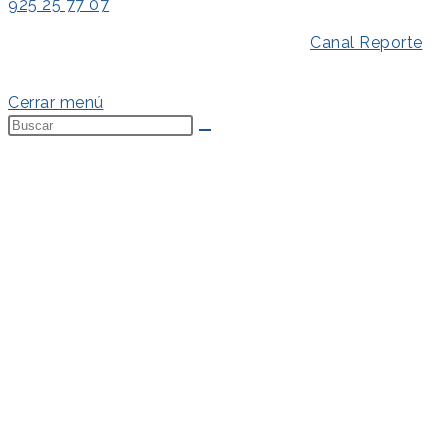
925 25 77 07
Aviso Legal
–
Política de Privacidad
–
Canal Reporte
–
Política de Cookies
Cerrar menú