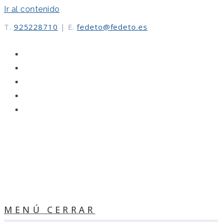
Ir al contenido
T.
925228710
|
E.
fedeto@fedeto.es
MENÚ
CERRAR