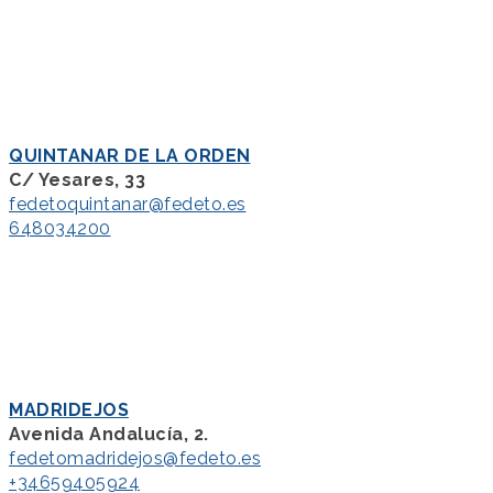
QUINTANAR DE LA ORDEN
C/ Yesares, 33
fedetoquintanar@fedeto.es
648034200
MADRIDEJOS
Avenida Andalucía, 2.
fedetomadridejos@fedeto.es
+34659405924