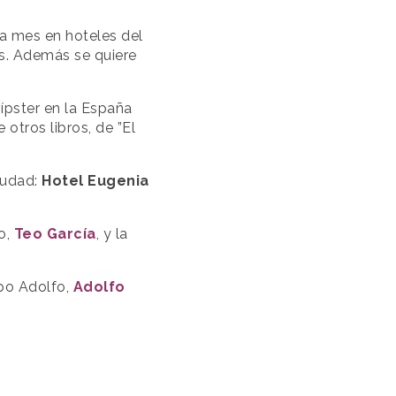
da mes en hoteles del
ias. Además se quiere
hípster en la España
re otros libros, de ”El
iudad:
Hotel Eugenia
o,
Teo García
, y la
upo Adolfo,
Adolfo