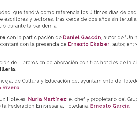
ciudad, que tendrá como referencia los últimos días de ca
e escritores y lectores, tras cerca de dos años sin tertul
eció durante la pandemia.
re
con la participación de
Daniel Gascón
, autor de ”Un 
 contará con la presencia de
Ernesto Ekaizer
, autor, ent
ción de Libreros en colaboración con tres hoteles de la c
llería
.
Concejal de Cultura y Educación del ayuntamiento de Toled
a Rivero
.
ruz Hoteles,
Nuria Martínez
; el chef y propietario del Gr
de la Federación Empresarial Toledana,
Ernesto García
.