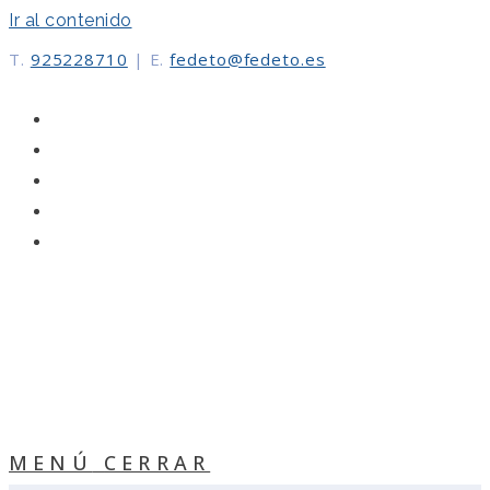
Ir al contenido
T.
925228710
|
E.
fedeto@fedeto.es
MENÚ
CERRAR