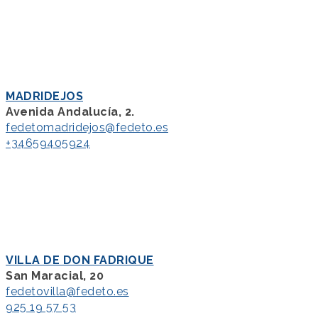
MADRIDEJOS
Avenida Andalucía, 2.
fedetomadridejos@fedeto.es
+34659405924
VILLA DE DON FADRIQUE
San Maracial, 20
fedetovilla@fedeto.es
925 19 57 53