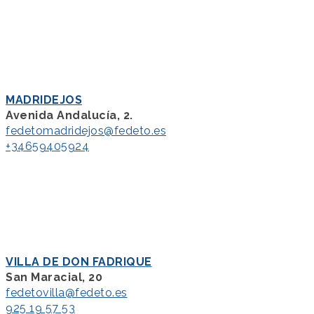
MADRIDEJOS
Avenida Andalucía, 2.
fedetomadridejos@fedeto.es
+34659405924
VILLA DE DON FADRIQUE
San Maracial, 20
fedetovilla@fedeto.es
925 19 57 53