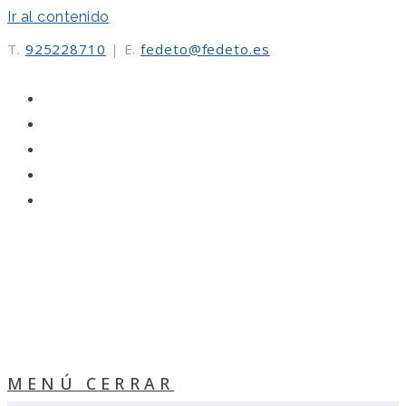
Ir al contenido
T.
925228710
|
E.
fedeto@fedeto.es
MENÚ
CERRAR