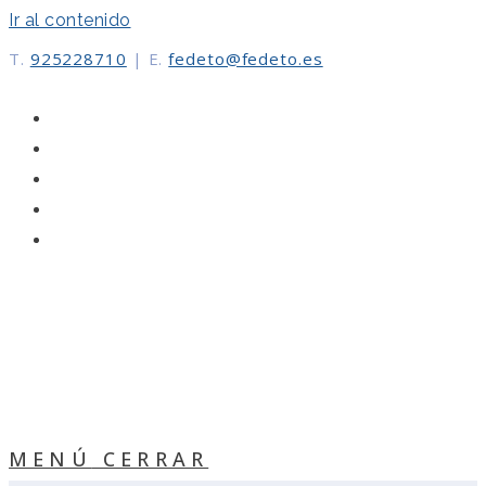
Ir al contenido
T.
925228710
|
E.
fedeto@fedeto.es
MENÚ
CERRAR