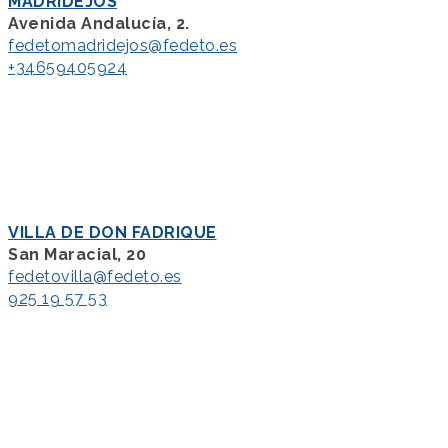
MADRIDEJOS
Avenida Andalucía, 2.
fedetomadridejos@fedeto.es
+34659405924
VILLA DE DON FADRIQUE
San Maracial, 20
fedetovilla@fedeto.es
925 19 57 53