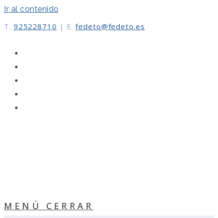
Ir al contenido
T.
925228710
|
E.
fedeto@fedeto.es
MENÚ
CERRAR