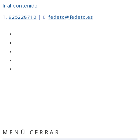
Ir al contenido
T.
925228710
|
E.
fedeto@fedeto.es
MENÚ
CERRAR