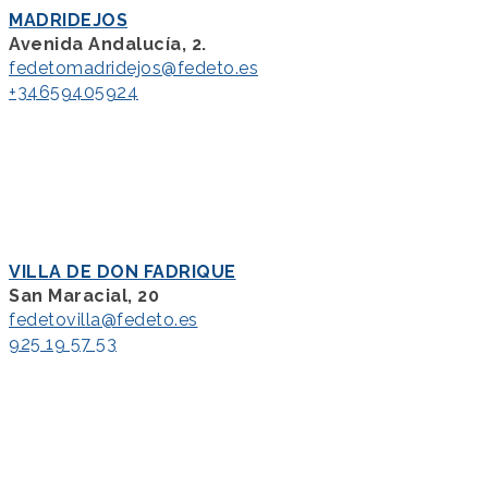
MADRIDEJOS
Avenida Andalucía, 2.
fedetomadridejos@fedeto.es
+34659405924
VILLA DE DON FADRIQUE
San Maracial, 20
fedetovilla@fedeto.es
925 19 57 53