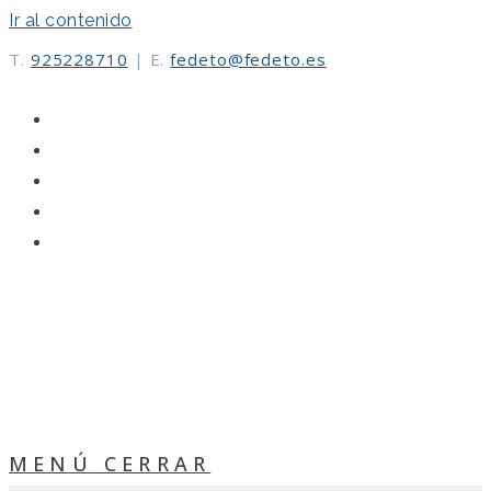
Ir al contenido
T.
925228710
|
E.
fedeto@fedeto.es
MENÚ
CERRAR