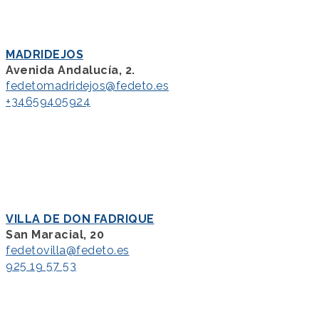
MADRIDEJOS
Avenida Andalucía, 2.
fedetomadridejos@fedeto.es
+34659405924
VILLA DE DON FADRIQUE
San Maracial, 20
fedetovilla@fedeto.es
925 19 57 53