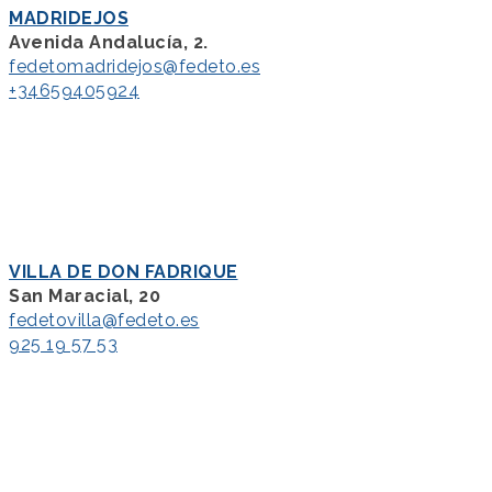
MADRIDEJOS
Avenida Andalucía, 2.
fedetomadridejos@fedeto.es
+34659405924
VILLA DE DON FADRIQUE
San Maracial, 20
fedetovilla@fedeto.es
925 19 57 53