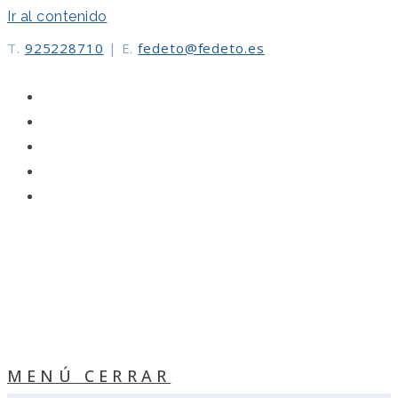
Ir al contenido
T.
925228710
|
E.
fedeto@fedeto.es
MENÚ
CERRAR