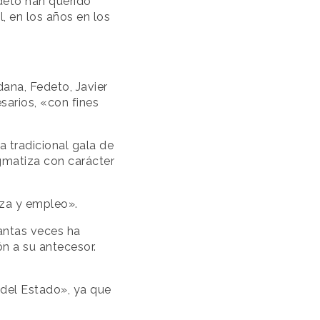
deto han querido
, en los años en los
dana, Fedeto, Javier
sarios, «con fines
a tradicional gala de
igmatiza con carácter
eza y empleo».
antas veces ha
n a su antecesor.
 del Estado», ya que