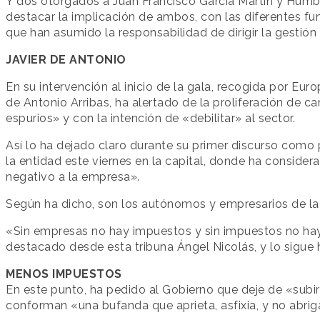
Y dos otorgados a Juan Francisco García Martín y Humb
destacar la implicación de ambos, con las diferentes fu
que han asumido la responsabilidad de dirigir la gestión
JAVIER DE ANTONIO
En su intervención al inicio de la gala, recogida por Eur
de Antonio Arribas, ha alertado de la proliferación de 
espurios» y con la intención de «debilitar» al sector.
Así lo ha dejado claro durante su primer discurso como 
la entidad este viernes en la capital, donde ha conside
negativo a la empresa».
Según ha dicho, son los autónomos y empresarios de la 
«Sin empresas no hay impuestos y sin impuestos no hay 
destacado desde esta tribuna Ángel Nicolás, y lo sigue
MENOS IMPUESTOS
En este punto, ha pedido al Gobierno que deje de «subir
conforman «una bufanda que aprieta, asfixia, y no abrig