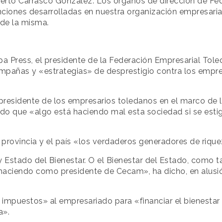
erto Carrasco González. Los órganos de dirección de Fe
nciones desarrolladas en nuestra organización empresarial
 de la misma.
opa Press, el presidente de la Federación Empresarial Tole
campañas y «estrategias» de desprestigio contra los empre
presidente de los empresarios toledanos en el marco de l
rado que «algo está haciendo mal esta sociedad si se est
provincia y el país «los verdaderos generadores de riqu
Estado del Bienestar. O el Bienestar del Estado, como t
 haciendo como presidente de Cecam», ha dicho, en alusió
 impuestos» al empresariado para «financiar el bienestar
a».