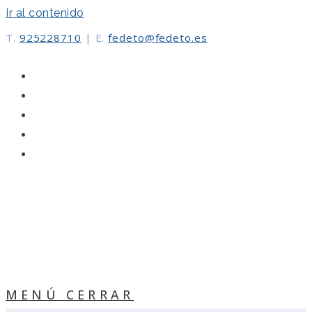
Ir al contenido
T.
925228710
|
E.
fedeto@fedeto.es
MENÚ
CERRAR