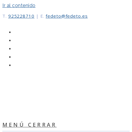
Ir al contenido
T.
925228710
|
E.
fedeto@fedeto.es
MENÚ
CERRAR