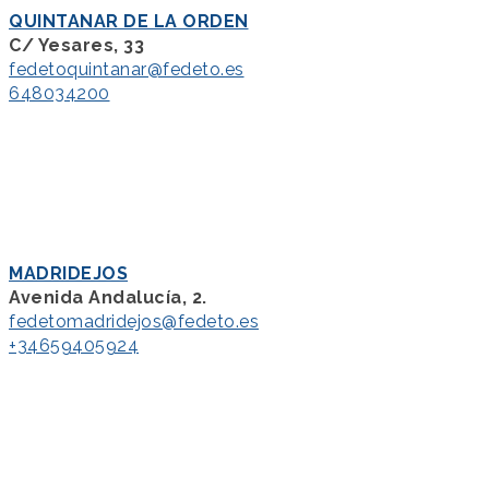
QUINTANAR DE LA ORDEN
C/ Yesares, 33
fedetoquintanar@fedeto.es
648034200
MADRIDEJOS
Avenida Andalucía, 2.
fedetomadridejos@fedeto.es
+34659405924