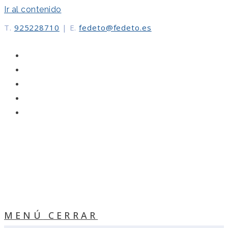
Ir al contenido
T.
925228710
|
E.
fedeto@fedeto.es
MENÚ
CERRAR