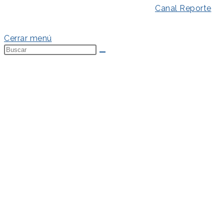
Aviso Legal
–
Política de Privacidad
–
Canal Reporte
–
Política de Cookies
Cerrar menú