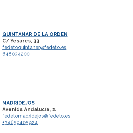
QUINTANAR DE LA ORDEN
C/ Yesares, 33
fedetoquintanar@fedeto.es
648034200
MADRIDEJOS
Avenida Andalucía, 2.
fedetomadridejos@fedeto.es
+34659405924