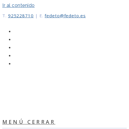
Ir al contenido
T.
925228710
|
E.
fedeto@fedeto.es
MENÚ
CERRAR