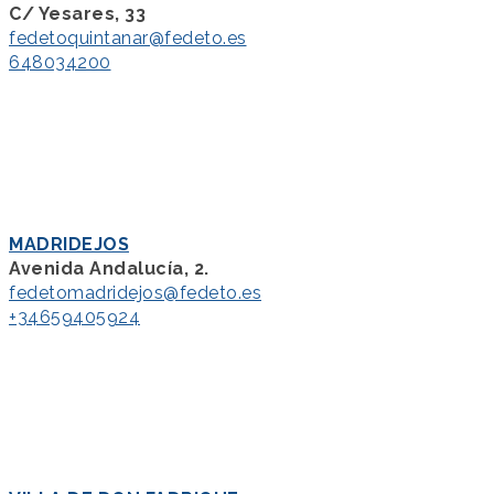
C/ Yesares, 33
fedetoquintanar@fedeto.es
648034200
MADRIDEJOS
Avenida Andalucía, 2.
fedetomadridejos@fedeto.es
+34659405924