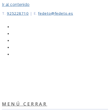
Ir al contenido
T.
925228710
|
E.
fedeto@fedeto.es
MENÚ
CERRAR