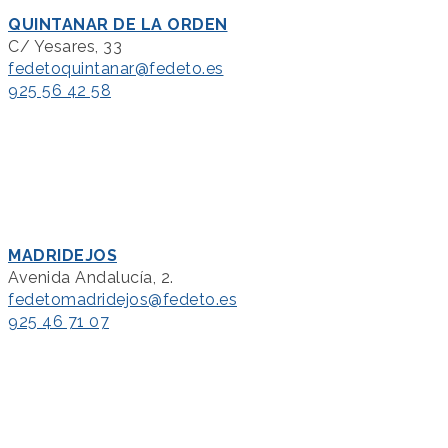
QUINTANAR DE LA ORDEN
C/ Yesares, 33
fedetoquintanar@fedeto.es
925 56 42 58
MADRIDEJOS
Avenida Andalucía, 2.
fedetomadridejos@fedeto.es
925 46 71 07