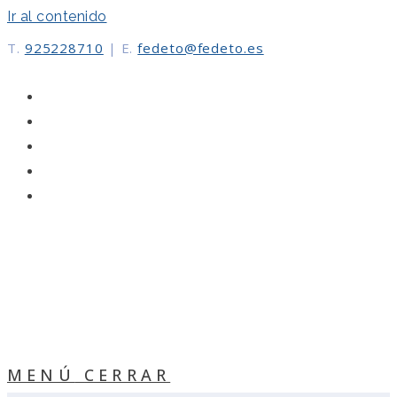
Ir al contenido
T.
925228710
|
E.
fedeto@fedeto.es
MENÚ
CERRAR