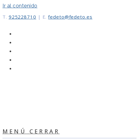
Ir al contenido
T.
925228710
|
E.
fedeto@fedeto.es
MENÚ
CERRAR