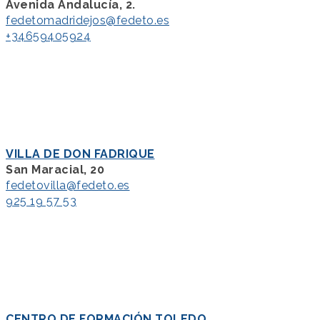
Avenida Andalucía, 2.
fedetomadridejos@fedeto.es
+34659405924
VILLA DE DON FADRIQUE
San Maracial, 20
fedetovilla@fedeto.es
925 19 57 53
CENTRO DE FORMACIÓN TOLEDO