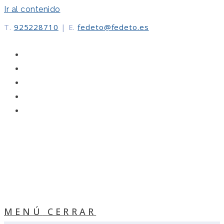
Ir al contenido
T.
925228710
|
E.
fedeto@fedeto.es
MENÚ
CERRAR