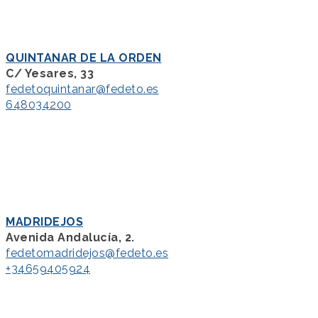
QUINTANAR DE LA ORDEN
C/ Yesares, 33
fedetoquintanar@fedeto.es
648034200
MADRIDEJOS
Avenida Andalucía, 2.
fedetomadridejos@fedeto.es
+34659405924