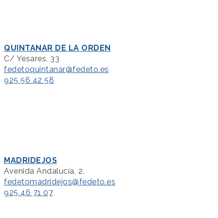
QUINTANAR DE LA ORDEN
C/ Yesares, 33
fedetoquintanar@fedeto.es
925 56 42 58
MADRIDEJOS
Avenida Andalucía, 2.
fedetomadridejos@fedeto.es
925 46 71 07