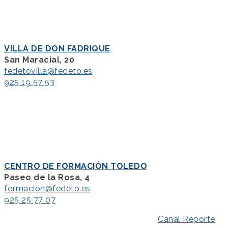
VILLA DE DON FADRIQUE
San Maracial, 20
fedetovilla@fedeto.es
925 19 57 53
CENTRO DE FORMACIÓN TOLEDO
Paseo de la Rosa, 4
formacion@fedeto.es
925 25 77 07
Aviso Legal
–
Política de Privacidad
–
Canal Reporte
–