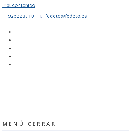
Ir al contenido
T.
925228710
|
E.
fedeto@fedeto.es
MENÚ
CERRAR