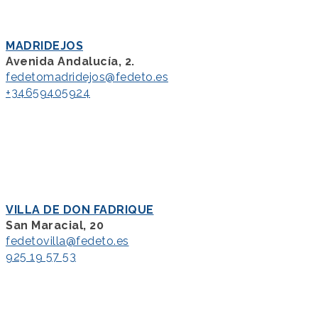
MADRIDEJOS
Avenida Andalucía, 2.
fedetomadridejos@fedeto.es
+34659405924
VILLA DE DON FADRIQUE
San Maracial, 20
fedetovilla@fedeto.es
925 19 57 53