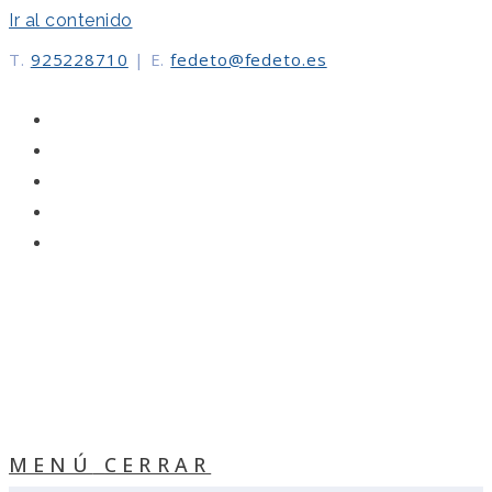
Ir al contenido
T.
925228710
|
E.
fedeto@fedeto.es
MENÚ
CERRAR