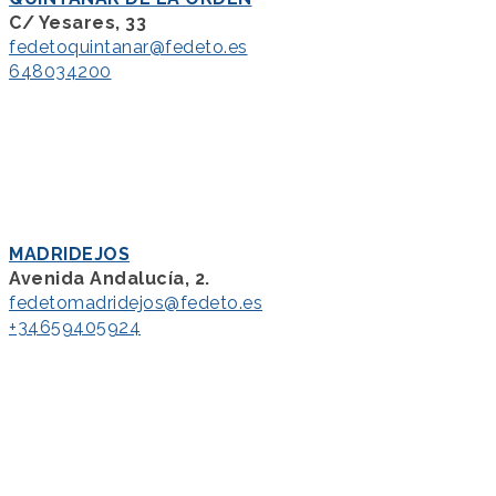
C/ Yesares, 33
fedetoquintanar@fedeto.es
648034200
MADRIDEJOS
Avenida Andalucía, 2.
fedetomadridejos@fedeto.es
+34659405924