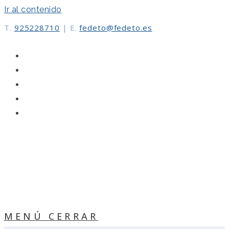
Ir al contenido
T.
925228710
|
E.
fedeto@fedeto.es
MENÚ
CERRAR