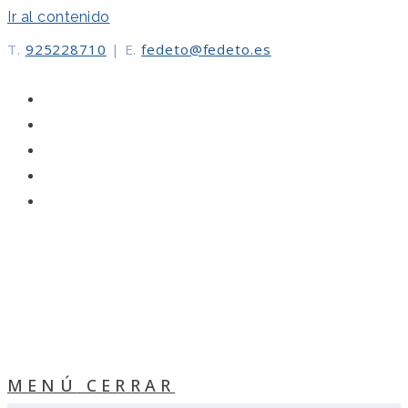
Ir al contenido
T.
925228710
|
E.
fedeto@fedeto.es
MENÚ
CERRAR