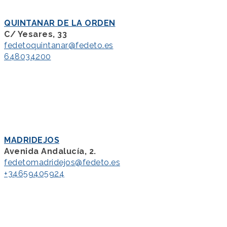
QUINTANAR DE LA ORDEN
C/ Yesares, 33
fedetoquintanar@fedeto.es
648034200
MADRIDEJOS
Avenida Andalucía, 2.
fedetomadridejos@fedeto.es
+34659405924