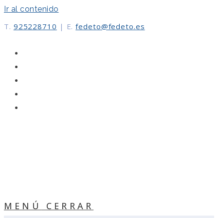
Ir al contenido
T.
925228710
|
E.
fedeto@fedeto.es
MENÚ
CERRAR