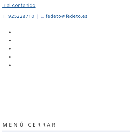
Ir al contenido
T.
925228710
|
E.
fedeto@fedeto.es
MENÚ
CERRAR