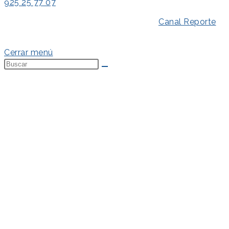
925 25 77 07
Aviso Legal
–
Política de Privacidad
–
Canal Reporte
–
Política de Cookies
Cerrar menú